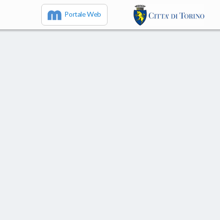
Portale Web
IT
EN
FR