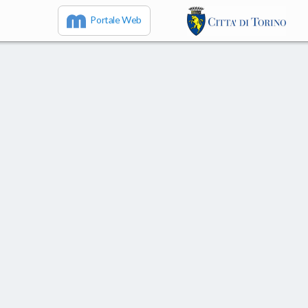
Portale Web
IT
EN
FR