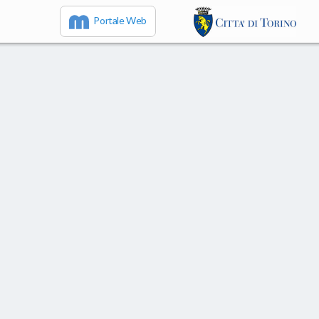
Portale Web
IT
EN
FR