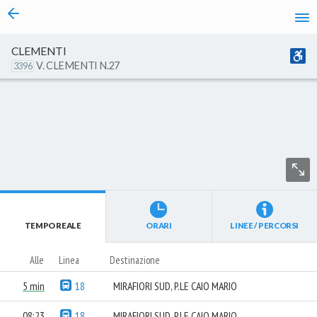
vai al contenuto
CLEMENTI
V. CLEMENTI N.27
3396
TEMPO REALE
ORARI
LINEE / PERCORSI
Alle
Linea
Destinazione
5 min
18
MIRAFIORI SUD, P.LE CAIO MARIO
08:23
18
MIRAFIORI SUD, P.LE CAIO MARIO