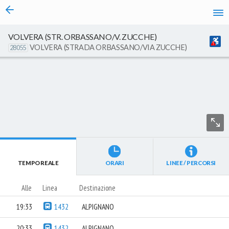
vai al contenuto
VOLVERA (STR. ORBASSANO/V. ZUCCHE)
VOLVERA (STRADA ORBASSANO/VIA ZUCCHE)
28055
TEMPO REALE
ORARI
LINEE / PERCORSI
Alle
Linea
Destinazione
19:33
1432
ALPIGNANO
20:33
1432
ALPIGNANO