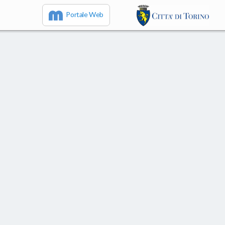
Portale Web
IT
EN
FR