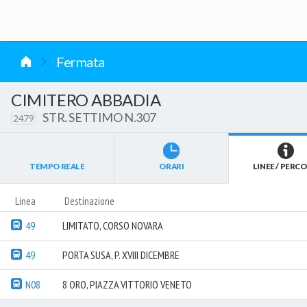
vai al contenuto
Fermata
CIMITERO ABBADIA
STR. SETTIMO N.307
2479
TEMPO REALE
ORARI
LINEE / PERCO
Linea
Destinazione
49
LIMITATO, CORSO NOVARA
49
PORTA SUSA, P. XVIII DICEMBRE
N08
8 ORO, PIAZZA VITTORIO VENETO