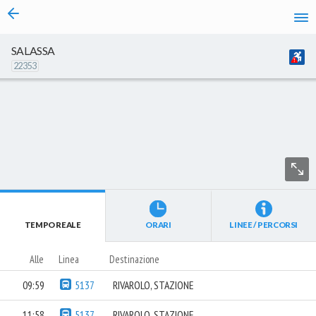
vai al contenuto
SALASSA
22353
TEMPO REALE
ORARI
LINEE / PERCORSI
Alle
Linea
Destinazione
09:59
5137
RIVAROLO, STAZIONE
11:58
5137
RIVAROLO, STAZIONE