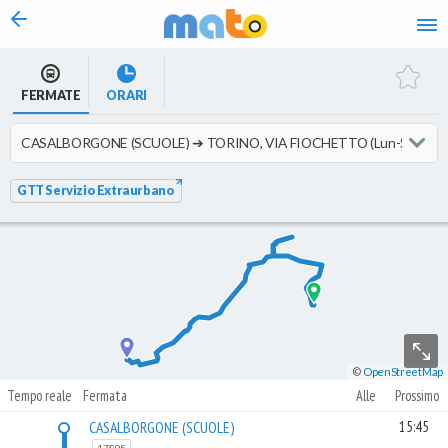
vai al contenuto
FERMATE
ORARI
GTT Servizio Extraurbano
©
OpenStreetMap
Tempo reale
Fermata
Alle
Prossimo
CASALBORGONE (SCUOLE)
15:45