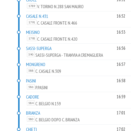
V. TORINO N.288 SAN MAURO
1789
CASALE N.431
16:52
C. CASALE FRONTE N.466
1791
MEISINO
16:53
C. CASALE FRONTE N.420
1793
SASSI-SUPERGA
16:56
SASSI-SUPERGA - TRANVIA A CREMAGLIERA
590
MONGRENO
16:57
C. CASALE N.309
588
PASINI
16:58
P.PASINI
586
CADORE
16:59
C. BELGIO N.159
584
BRIANZA
17:01
C. BELGIO DOPO C. BRIANZA
580
CHIETI
17:02